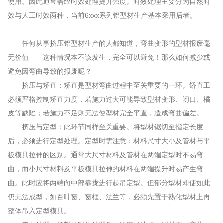
使用。因此通常需经时效处理提升强度。时效处理主要分为自然时
效与人工时效两种，当前6xxx系列铝型材生产基本采用后者。
任何从事挤压铝型材生产的人都知道，弯曲变形的型材报废毫
无价值——这种情况本不该发生，完全可以避免！那么如何减少或
避免因弯曲导致的报废呢？
挤压与矫直：矫直是型材弯曲过程中至关重要的一环。矫直工
必须严格控制矫直力度，若施力过大可能导致型材变形、闭口、橘
皮等缺陷；若施力不足则无法使型材完全平直，造成弯曲偏差。
挤压与定型：此环节同样至关重要。将型材锯切至指定长度
后，必须进行定型处理。定型时需注意：材料尺寸大小及管材与平
板模具拉伸的区别。通常大尺寸材料及管材在两端定型时不易弯
曲，而小尺寸材料及平板模具拉伸的材料在两端提升时易产生弯
曲。此时应将两端向中部靠拢进行起吊定型。但部分型材即使如此
仍无法成型，如百叶窗、窗框、法兰等，必须先置于熟化型材上再
整体吊入定型模具。