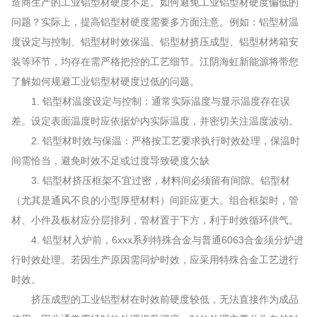
造商生产的工业铝型材硬度不足。如何避免工业铝型材硬度偏低的
问题？实际上，提高铝型材硬度需要多方面注意。例如：铝型材温
度设定与控制、铝型材时效保温、铝型材挤压成型、铝型材烤箱安
装等环节，均存在需严格把控的工艺细节。江阴海虹新能源将带您
了解如何规避工业铝型材硬度过低的问题。
1. 铝型材温度设定与控制：通常实际温度与显示温度存在误
差。设定表面温度时应依据炉内实际温度，并密切关注温度波动。
2. 铝型材时效与保温：严格按工艺要求执行时效处理，保温时
间需恰当，避免时效不足或过度导致硬度欠缺
3. 铝型材挤压框架不宜过密，材料间必须留有间隙。铝型材
（尤其是通风不良的小型厚壁材料）间距应更大。组合框架时，管
材、小件及板材应分层排列，管材置于下方，利于时效循环供气。
4. 铝型材入炉前，6xxx系列特殊合金与普通6063合金须分炉进
行时效处理。若因生产原因需同炉时效，应采用特殊合金工艺进行
时效。
挤压成型的工业铝型材在时效前硬度较低，无法直接作为成品